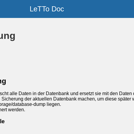
LeTTo Doc
rung
ng
scht alle Daten in der Datenbank und ersetzt sie mit den Daten
e Sicherung der aktuellen Datenbank machen, um diese später w
torage/database-dump liegen.
hert werden.
le