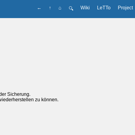
←
↑
⌂
Wiki
LeTTo
Project
🔍
 der Sicherung.
iederherstellen zu können.