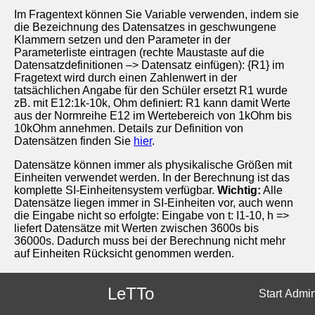
Im Fragentext können Sie Variable verwenden, indem sie
die Bezeichnung des Datensatzes in geschwungene
Klammern setzen und den Parameter in der
Parameterliste eintragen (rechte Maustaste auf die
Datensatzdefinitionen –> Datensatz einfügen): {R1} im
Fragetext wird durch einen Zahlenwert in der
tatsächlichen Angabe für den Schüler ersetzt R1 wurde
zB. mit E12:1k-10k, Ohm definiert: R1 kann damit Werte
aus der Normreihe E12 im Wertebereich von 1kOhm bis
10kOhm annehmen. Details zur Definition von
Datensätzen finden Sie
hier
.
Datensätze können immer als physikalische Größen mit
Einheiten verwendet werden. In der Berechnung ist das
komplette SI-Einheitensystem verfügbar.
Wichtig:
Alle
Datensätze liegen immer in SI-Einheiten vor, auch wenn
die Eingabe nicht so erfolgte: Eingabe von t: I1-10, h =>
liefert Datensätze mit Werten zwischen 3600s bis
36000s. Dadurch muss bei der Berechnung nicht mehr
auf Einheiten Rücksicht genommen werden.
Darstellung von Variablen mit Einheiten
LeTTo
Start
Admi
Hat der Datensatz eine
Einheit
, dann wird bei der