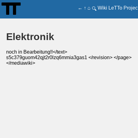
←
↑
⌂
Wiki
LeTTo
Projec
🔍
Elektronik
noch in Bearbeitung!!</text>
s5c379guom42qjt2r0lzq6mmia3gas1
</revision> </page>
</mediawiki>