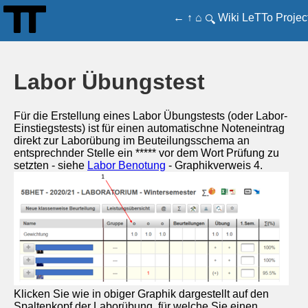
←
↑
⌂
Wiki
LeTTo
Projec
🔍
Labor Übungstest
Für die Erstellung eines Labor Übungstests (oder Labor-
Einstiegstests) ist für einen automatischne Noteneintrag
direkt zur Laborübung im Beuteilungsschema an
entsprechnder Stelle ein ***** vor dem Wort Prüfung zu
setzten - siehe
Labor Benotung
- Graphikverweis 4.
Klicken Sie wie in obiger Graphik dargestellt auf den
Spaltenkopf der Laborübung, für welche Sie einen