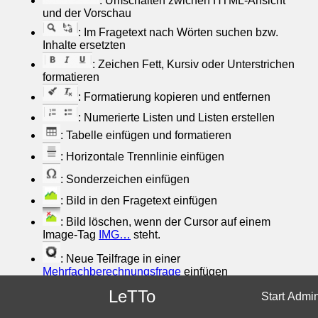
: Umschalten zwichen HTML-Ansicht
und der Vorschau
: Im Fragetext nach Wörten suchen bzw.
Inhalte ersetzten
: Zeichen Fett, Kursiv oder Unterstrichen
formatieren
: Formatierung kopieren und entfernen
: Numerierte Listen und Listen erstellen
: Tabelle einfügen und formatieren
: Horizontale Trennlinie einfügen
: Sonderzeichen einfügen
: Bild in den Fragetext einfügen
: Bild löschen, wenn der Cursor auf einem
Image-Tag
IMG…
steht.
: Neue Teilfrage in einer
Mehrfachberechnungsfrage
einfügen
LeTTo
: Teilfrage löschen, wenn der Cursor auf einem
Start
Admi
Teilfrage-Tag
Q…
steht.