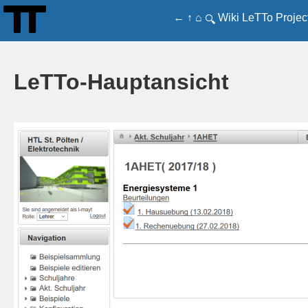
←
↑
⌂
Wiki
LeTTo
Projec
🔍
LeTTo-Hauptansicht