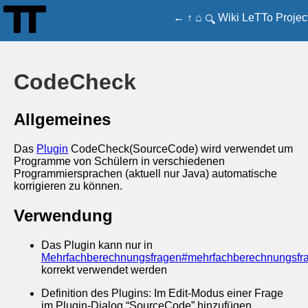
←
↑
⌂
Wiki
LeTTo
Projec
🔍
CodeCheck
Allgemeines
Das
Plugin
CodeCheck(SourceCode) wird verwendet um
Programme von Schülern in verschiedenen
Programmiersprachen (aktuell nur Java) automatische
korrigieren zu können.
Verwendung
Das Plugin kann nur in
Mehrfachberechnungsfragen#mehrfachberechnungsfr
korrekt verwendet werden
Definition des Plugins: Im Edit-Modus einer Frage
im Plugin-Dialog “SourceCode” hinzufügen