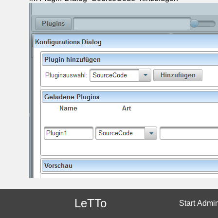
Konfiguration
des Plugins mit dem Werkzeug-
Button
LeTTo
Start
Admi